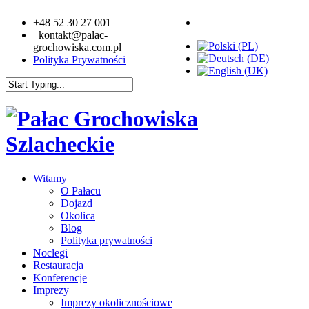
+48 52 30 27 001
kontakt@palac-
grochowiska.com.pl
Polityka Prywatności
Witamy
O Pałacu
Dojazd
Okolica
Blog
Polityka prywatności
Noclegi
Restauracja
Konferencje
Imprezy
Imprezy okolicznościowe