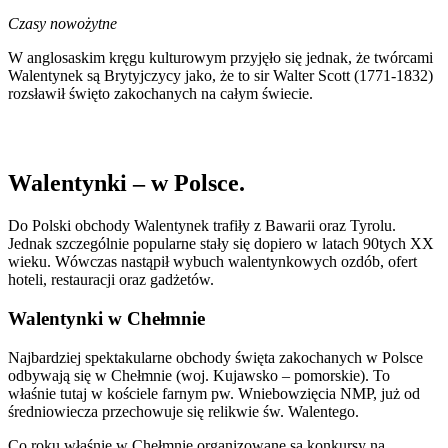
Czasy nowożytne
W anglosaskim kręgu kulturowym przyjęło się jednak, że twórcami
Walentynek są Brytyjczycy jako, że to sir Walter Scott (1771-1832)
rozsławił święto zakochanych na całym świecie.
Walentynki – w Polsce.
Do Polski obchody Walentynek trafiły z Bawarii oraz Tyrolu.
Jednak szczególnie popularne stały się dopiero w latach 90tych XX
wieku. Wówczas nastąpił wybuch walentynkowych ozdób, ofert
hoteli, restauracji oraz gadżetów.
Walentynki w Chełmnie
Najbardziej spektakularne obchody święta zakochanych w Polsce
odbywają się w Chełmnie (woj. Kujawsko – pomorskie). To
właśnie tutaj w kościele farnym pw. Wniebowzięcia NMP, już od
średniowiecza przechowuje się relikwie św. Walentego.
Co roku właśnie w Chełmnie organizowane są konkursy na