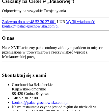
Czekamy na Ciebie w „Pałacowej”!
Odpowiemy na wszystkie Twoje pytania..
Zadzwoń do nas
+48 52 30 27 001
LUB
Wyślij wiadomość
kontakt
@palac-grochowiska.com.pl
O nas
Nasz XVIII-wieczny pałac otulony zielonym parkiem to miejsce
przeniesione w trójwymiarową rzeczywistość wprost z
leśmianowskiej poezji.
Skontaktuj się z nami
Grochowiska Szlacheckie
Kujawsko-Pomorskie
88-420 Gmina Rogowo
+48 52 30 27 001
kontakt@palac-grochowiska.com.pl
Nasza restauracja czynna jest od piątku do niedzieli w