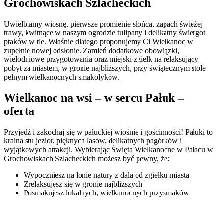
Grochowiskach Szlacheckich
Uwielbiamy wiosnę, pierwsze promienie słońca, zapach świeżej
trawy, kwitnące w naszym ogrodzie tulipany i delikatny świergot
ptaków w tle. Właśnie dlatego proponujemy Ci Wielkanoc w
zupełnie nowej odsłonie. Zamień dodatkowe obowiązki,
wielodniowe przygotowania oraz miejski zgiełk na relaksujący
pobyt za miastem, w gronie najbliższych, przy świątecznym stole
pełnym wielkanocnych smakołyków.
Wielkanoc na wsi – w sercu Pałuk –
oferta
Przyjedź i zakochaj się w pałuckiej wiośnie i gościnności! Pałuki to
kraina stu jezior, pięknych lasów, delikatnych pagórków i
wyjątkowych atrakcji. Wybierając Święta Wielkanocne w Pałacu w
Grochowiskach Szlacheckich możesz być pewny, że:
Wypoczniesz na łonie natury z dala od zgiełku miasta
Zrelaksujesz się w gronie najbliższych
Posmakujesz lokalnych, wielkanocnych przysmaków