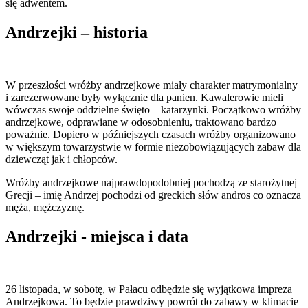
się adwentem.
Andrzejki – historia
W przeszłości wróżby andrzejkowe miały charakter matrymonialny
i zarezerwowane były wyłącznie dla panien. Kawalerowie mieli
wówczas swoje oddzielne święto – katarzynki. Początkowo wróżby
andrzejkowe, odprawiane w odosobnieniu, traktowano bardzo
poważnie. Dopiero w późniejszych czasach wróżby organizowano
w większym towarzystwie w formie niezobowiązujących zabaw dla
dziewcząt jak i chłopców.
Wróżby andrzejkowe najprawdopodobniej pochodzą ze starożytnej
Grecji – imię Andrzej pochodzi od greckich słów andros co oznacza
męża, mężczyznę.
Andrzejki - miejsca i data
26 listopada, w sobotę, w Pałacu odbędzie się wyjątkowa impreza
Andrzejkowa. To będzie prawdziwy powrót do zabawy w klimacie